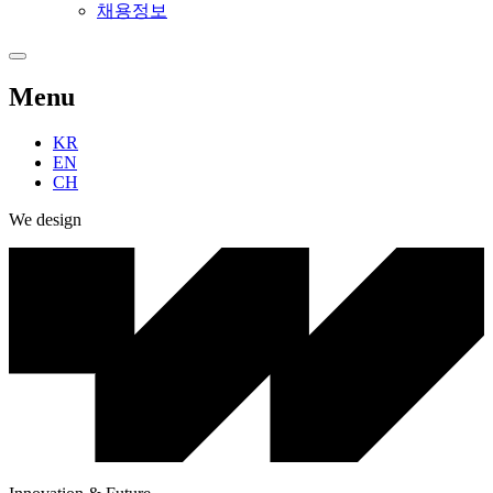
채용정보
Menu
KR
EN
CH
We design