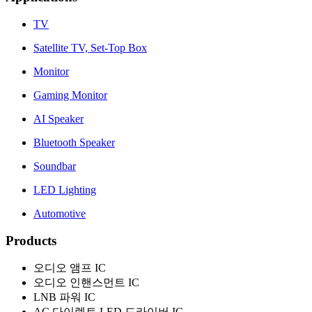
TV
Satellite TV, Set-Top Box
Monitor
Gaming Monitor
AI Speaker
Bluetooth Speaker
Soundbar
LED Lighting
Automotive
Products
오디오 앰프 IC
오디오 인핸스먼트 IC
LNB 파워 IC
AC 다이렉트 LED 드라이버 IC